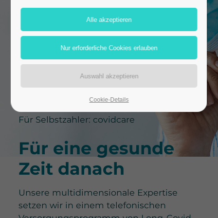
Cookie-Details
Für Selbstzahler: covidcare
Für eine gesunde
Zeit danach
Unsere multidimensionale Expertise
setzen wir in einem telefonischen
Versorgungsprogramm von Long-Covid