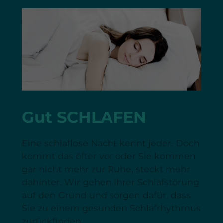
Gut SCHLAFEN
Eine schlaflose Nacht kennt jeder. Doch
kommt das öfter vor oder Sie kommen
gar nicht mehr zur Ruhe, steckt mehr
dahinter. Wir gehen Ihrer Schlafstörung
auf den Grund und sorgen dafür, dass
Sie zu einem gesunden Schlafrhythmus
zurückfinden.