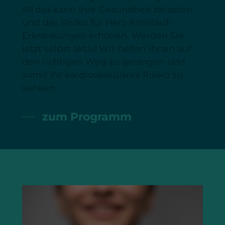
All das kann Ihre Gesundheit belasten
und das Risiko für Herz-Kreislauf-
Erkrankungen erhöhen. Werden Sie
jetzt selbst aktiv! Wir helfen Ihnen auf
den richtigen Weg zu gelangen und
somit Ihr kardiovaskuläres Risiko zu
senken.
zum Programm