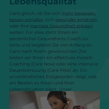
Lebensqualität
Ganz gleich, ob Sie sich
mehr bewegen
,
besser schlafen
, sich
gesünder ernähren
oder Ihre
mentale Gesundheit stärken
wollen: Für alles steht Ihnen ein
persönlicher Gesundheits-Coach zur
Seite und begleitet Sie von Anfang an.
Ganz nach Ihrem gewünschten Ziel
bieten wir Ihnen ein effektives Instant-
Coaching (Care Now) oder eine intensive
Dauerbetreuung (Care Pilot) an. Ein
unverbindliches Erstgespräch zeigt, was
am Besten zu Ihnen und Ihrer
Lebenssituation passt. Unser
ganzheitlicher
Health-Check-Up
ist der
beste Einstieg, um Ihre persönliche
Lebenssituation zu überprüfen.