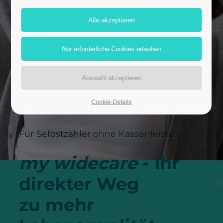
Cookie-Details
Für Selbstzahler ohne Kassenleistung
my widecare
- Ihr
direkter Weg
zu mehr