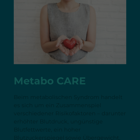
Metabo CARE
Beim metabolischen Syndrom handelt
es sich um ein Zusammenspiel
verschiedener Risikofaktoren – darunter
erhöhter Blutdruck, ungünstige
Blutfettwerte, ein hoher
Blutzuckerspiegel sowie Übergewicht.