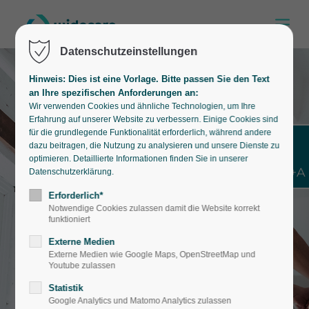
Transkriptionen anzubieten.
Bilder ohne Alternativtext: Einige Bilder
auf der Website haben keinen
Datenschutzeinstellungen
Alternativtext. Wir überprüfen und
aktualisieren diese Inhalte laufend.
Hinweis: Dies ist eine Vorlage. Bitte passen Sie den Text
an Ihre spezifischen Anforderungen an:
Wir verwenden Cookies und ähnliche Technologien, um Ihre
Das Kontrastverhältnis von Hintergrund-
Erfahrung auf unserer Website zu verbessern. Einige Cookies sind
für die grundlegende Funktionalität erforderlich, während andere
und Vordergrundfarben ist nicht überall
dazu beitragen, die Nutzung zu analysieren und unsere Dienste zu
ausreichend. Wir überprüfen und
optimieren. Detaillierte Informationen finden Sie in unserer
Shift+Alt+A
aktualisieren die Gestaltung aller Inhalte
Datenschutzerklärung.
laufend. Nutzen Sie dafür auch das
Erforderlich*
integrierte Widget.
Notwendige Cookies zulassen damit die Website korrekt
funktioniert
Externe Medien
Einige Bereiche werden nicht korrekt
Externe Medien wie Google Maps, OpenStreetMap und
Youtube zulassen
durch hierarchische geordnete
Statistik
Überschriften eingeleitet. Wir
Google Analytics und Matomo Analytics zulassen