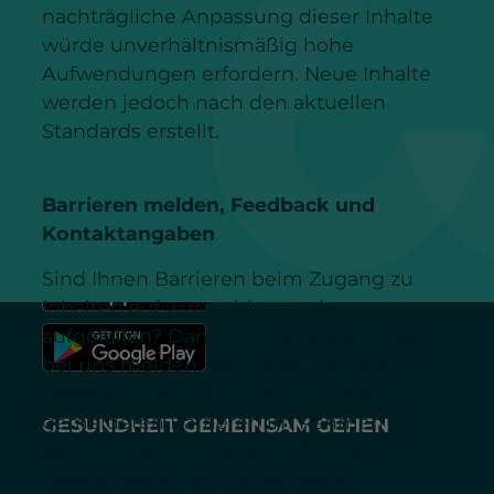
nachträgliche Anpassung dieser Inhalte
würde unverhältnismäßig hohe
widecare GmbH
Aufwendungen erfordern. Neue Inhalte
Breitwiesenstraße 19
werden jedoch nach den aktuellen
70565 Stuttgart
Standards erstellt.
+49 711 25249000
Barrieren melden, Feedback und
info@widecare.de
Kontaktangaben
Sind Ihnen Barrieren beim Zugang zu
Inhalten auf www.widecare.de
aufgefallen? Dann können Sie sich gerne
bei uns melden. Wir freuen uns auf Ihr
Feedback und bemühen uns, die
gemeldeten Barrieren im Rahmen der
GESUNDHEIT GEMEINSAM GEHEN
technischen und wirtschaftlichen
Möglichkeiten schnellstmöglich zu