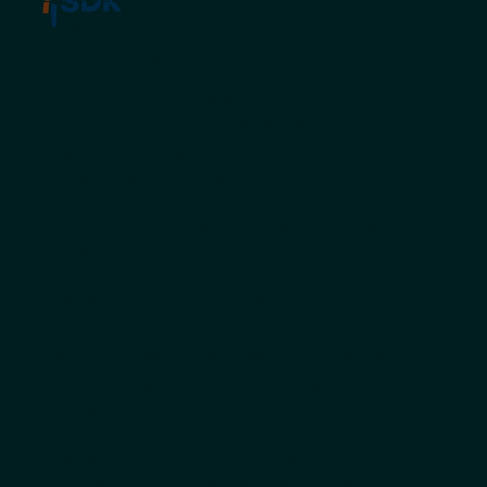
Else-Josenhans-Straße 6
70173 Stuttgart
Telefon:
0711 123-3636
E-Mail:
post@barrierefreiheit.bwl.de
Web: Landeszentrum Barrierefreiheit für
Baden-Württemberg
Datum der Erstellung dieser Erklärung
zur Barrierefreiheit
Diese Erklärung wurde am 20. Juni 2025
erstellt. Die Überprüfung der Einhaltung
der Anforderungen beruht auf einer
Selbstbewertung zur digitalen
Barrierefreiheit.
Diese Erklärung zur Barrierefreiheit
wurde mit größter Sorgfalt erstellt und