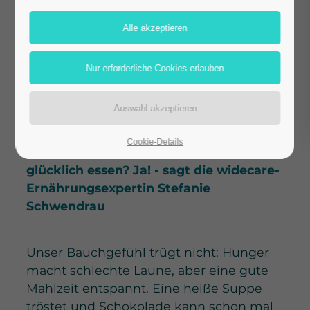
heiten auf die
psychische
Verfassung aus
Schokolade macht glücklich. Aber leider
auch bei übermäßigem Verzehr dick.
Cookie-Details
Kann man sich eigentlich gesund UND
glücklich essen? Ja! - sagt die widecare-
Ernährungsexpertin Stefanie
Schwendrau
Unser Bauchgefühl trügt nicht: Hunger
macht schlechte Laune, aber eine gute
Mahlzeit entspannt. Eine heiße Suppe
tröstet und Schokolade kann schon mal