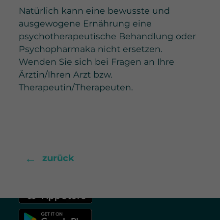
Natürlich kann eine bewusste und
ausgewogene Ernährung eine
psychotherapeutische Behandlung oder
Psychopharmaka nicht ersetzen.
Wenden Sie sich bei Fragen an Ihre
Ärztin/Ihren Arzt bzw.
Therapeutin/Therapeuten.
widecare GmbH
Breitwiesenstraße 19
70565 Stuttgart
+49 711 25249000
←
zurück
info@widecare.de